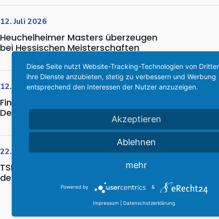
12. Juli 2026
Heuchelheimer Masters überzeugen
bei Hessischen Meisterschaften
Diese Seite nutzt Website-Tracking-Technologien von Dritte
ihre Dienste anzubieten, stetig zu verbessern und Werbung
12. Juli 2026
entsprechend den Interessen der Nutzer anzuzeigen.
Finn Peters glänzt mit Finaleinzug bei
Deutscher U18-Meisterschaft
Akzeptieren
Ablehnen
22. Juni 2026
mehr
TSF Heuchelheim mit Podestplatz bei
den Lahn-Dill-Meisterschaften
Powered by
&
Impressum
|
Datenschutzerklärung
Alle Neuigkeiten anzeigen