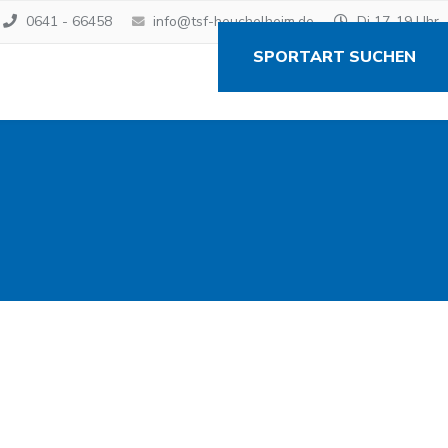
0641 - 66458
info@tsf-heuchelheim.de
Di 17-19 Uhr
SPORTART SUCHEN