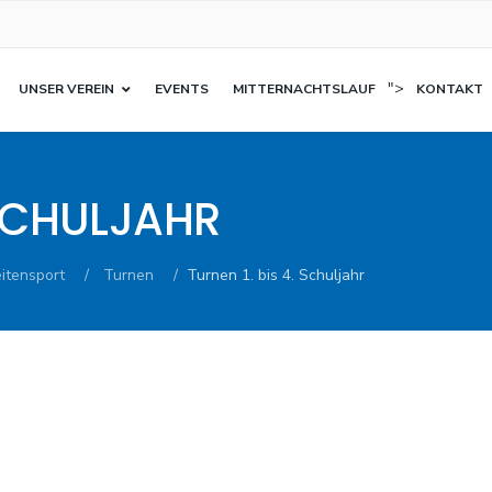
">
UNSER VEREIN
EVENTS
MITTERNACHTSLAUF
KONTAKT
 SCHULJAHR
itensport
Turnen
Turnen 1. bis 4. Schuljahr