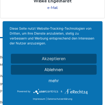
Wibke Engelhardt
e-Mail
Diese Seite nutzt Website-Tracking-Technologien von
Dritten, um ihre Dienste anzubieten, stetig zu
verbessern und Werbung entsprechend den Interessen
Beschreibung:
der Nutzer anzuzeigen.
Bist du zwischen 10 und 14 Jahre alt und hast Spaß an der Bewegung zu
Akzeptieren
Musik? … dann bist du bei uns genau richtig.
Ablehnen
Wir probieren neue Trends der Fitnessbranche aus, die für 10-14-Jährige
mehr
geeignet sind, und spielen mit großer Begeisterung Hockey, Streetracket,
(Hindernis-)Brennball und vieles mehr.
Powered by
&
Impressum
|
Datenschutzerklärung
Bist du neugierig geworden? Dann komm doch einfach vorbei.