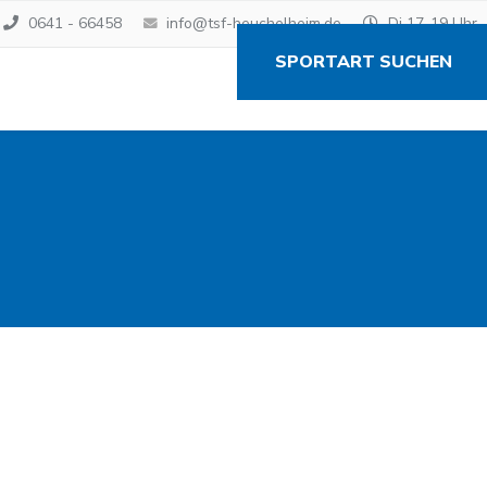
0641 - 66458
info@tsf-heuchelheim.de
Di 17-19 Uhr
SPORTART SUCHEN