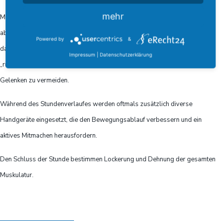
mehr
Mit intensiver Aufwärmarbeit bereiten wir unsere Gelenke durch
abwechslungsreiche und funktionelle Dehn- und Kräftigungsübungen auf
Powered by
&
das Trainieren von Ausdauer und Kondition vor. All dies wird
Impressum
|
Datenschutzerklärung
„rückengerecht“ ausgeführt, um eine Fehlbelastung von Wirbelsäule und
Gelenken zu vermeiden.
Während des Stundenverlaufes werden oftmals zusätzlich diverse
Handgeräte eingesetzt, die den Bewegungsablauf verbessern und ein
aktives Mitmachen herausfordern.
Den Schluss der Stunde bestimmen Lockerung und Dehnung der gesamten
Muskulatur.