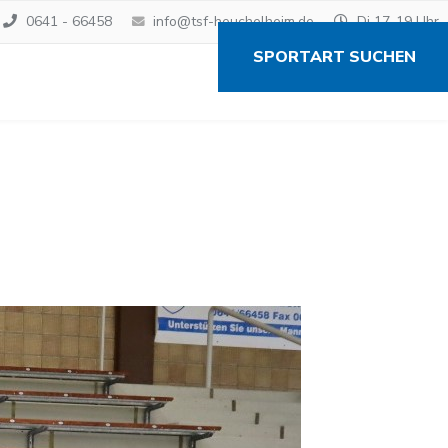
0641 - 66458
info@tsf-heuchelheim.de
Di 17-19 Uhr
SPORTART SUCHEN