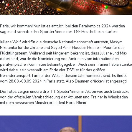
Paris, wir kommen! Nun ist es amtlich, bei den Paralympics 2024 werden
sage und schreibe drei Sportler*innen der TSF Heuchelheim starten!
Juliane Wolf wird für die deutsche Nationalmannschaft antreten, Maxym
Nikolenko für die Ukraine und Sayed Amir Hossein Hosseini Pour für das
Flüchtlingsteam. Während seit längerem bekannt ist, dass Juliane und Max
dabei sind, wurde die Nominierung von Amir nun vom internationalen
paralympischen Kommitee bekannt gegeben. Auch sein Trainer Fabian Lenke
wird dabei sein weshalb am Ende vier TSF ler für das größte
Behindertensport Turnier der Welt in diesem Jahr nominiert sind. Es findet
vom 28.08.-08.09.2024 in Paris statt. Also Daumen drücken ist angesagt!
Die Fotos zeigen unsere drei TT Spieler*innen in Aktion wie auch Eindrücke
von der offiziellen Verabschiedung der Athleten und Trainer in Wiesbaden
mit dem hessischen Ministerpräsident Boris Rhein.