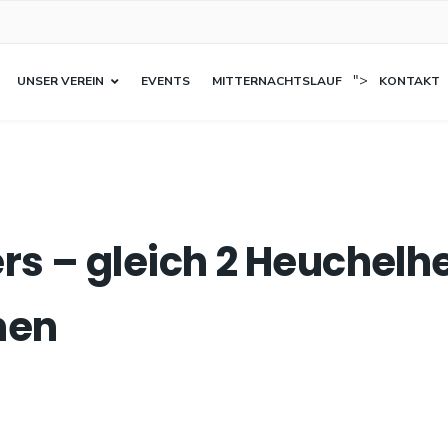
">
UNSER VEREIN
EVENTS
MITTERNACHTSLAUF
KONTAKT
rs – gleich 2 Heuchelh
hen